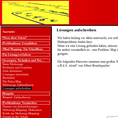
Lösungen aufschreiben
Startseite
Wir haben bislang vor allem untersucht, wie sic
Wozu diese Seiten?
Matheproblems finden lässt.
Problemlösen: Grundideen
Wenn wir eine Lösung gefunden haben, müssen wi
Mind Mapping: Ein Schnellkurs
für andere verständlich ist - eine Problem- Map 
geeignet.
Ein Lösungsverfahren
Strategien, Techniken und Tric...
Die folgenden Hinweise stammen zum großen Te
Basis-Werkzeuge
o.B.d.A. trivial" von Albert Beutelspacher.
Probleme und Ursachen
Ziele definieren
Lösungen entwickeln
Rückblick
Die Polya-Map
Werkzeuge Zahlentheorie
Lösungen aufschreiben
Beispiele
Beispiel: Zahlentheorie
Problemlösen: Vermischtes
Nutzen von Aufzeichnungen
Werkzeug-Mapping: Diskussion
Kritik am Werkzeug-Mapping
Einsatz in der Schule