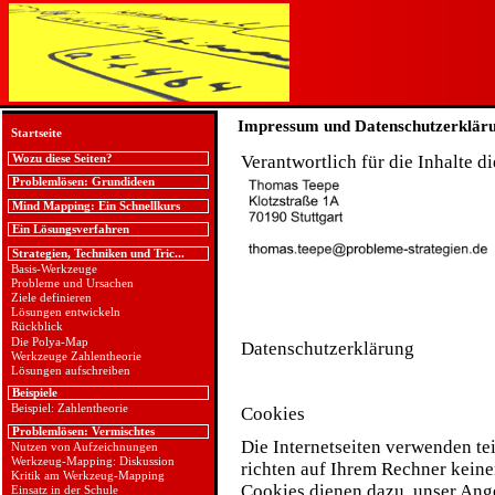
Impressum und Datenschutzerklär
Startseite
Verantwortlich für die Inhalte d
Wozu diese Seiten?
Problemlösen: Grundideen
Mind Mapping: Ein Schnellkurs
Ein Lösungsverfahren
Strategien, Techniken und Tric...
Basis-Werkzeuge
Probleme und Ursachen
Ziele definieren
Lösungen entwickeln
Rückblick
Die Polya-Map
Datenschutzerklärung
Werkzeuge Zahlentheorie
Lösungen aufschreiben
Beispiele
Beispiel: Zahlentheorie
Cookies
Problemlösen: Vermischtes
Die Internetseiten verwenden te
Nutzen von Aufzeichnungen
Werkzeug-Mapping: Diskussion
richten auf Ihrem Rechner keine
Kritik am Werkzeug-Mapping
Cookies dienen dazu, unser Ange
Einsatz in der Schule